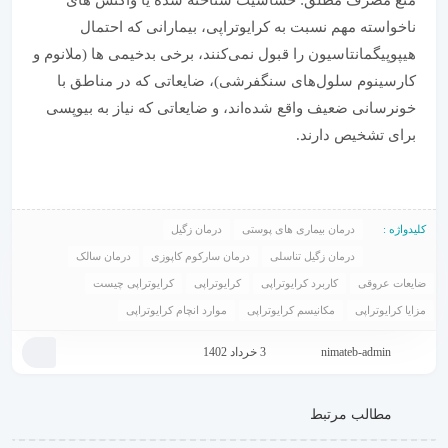
منع مصرف مطلق: حساسیت شناخته شده یا واکنش های
ناخواسته مهم نسبت به کرایوتراپی، بیمارانی که احتمال
هیپوپیگمانتاسیون را قبول نمی‌کنند، برخی بدخیمی ها (ملانوم و
کارسینوم سلول‌های سنگفرشی)، ضایعاتی که در مناطق با
خونرسانی ضعیف واقع شده‌اند، و ضایعاتی که نیاز به بیوپسی
برای تشخیص دارند.
کلیدواژه :
درمان بیماری های پوستی
درمان زگیل
درمان زگیل تناسلی
درمان سارکوم کاپوزی
درمان سالک
ضایعات عروقی
کاربرد کرایوتراپی
کرایوتراپی
کرایوتراپی چیست
مزایا کرایوتراپی
مکانیسم کرایوتراپی
موارد انچام کرایوتراپی
nimateb-admin
3 خرداد 1402
مطالب مرتبط