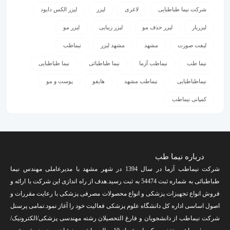
شرکت نیما طباطبایی
لاغری
لیزر
لیزر الکس دایود
لیزربار
لیزر حذف مو
لیزر زیبایی
لیزر مو
لیفت صورت
مشهد
مشهد لیزر
نیماطب
نیما طب
نیماطب آزما
نیما طباطبائی
نیما طباطبایی
نیماطباطبایی
نیماطب مشهد
هایفو
پوست و مو
کمپانی نیماطب
درباره نیما طب
شرکت نیماطب آزما در سال 1394 در شهر مشهد با مدیرعاملی مهندس نیما
طباطبائی به شماره ثبت 54474 به ثبت رسید.هدف از راه اندازی این شرکت با ارائه و
فروش انواع تجهیزات پزشکی و انواع محصولات مصرفی پزشکی با رعایت مقررات و
اصول اساسی اداره کل دانشگاه علوم پزشکی فعالیت خود را آغاز نمود.تمامی پرسنل
شرکت نیماطب از دانشجویان و فارغ التحصیلان رشته مهندسی پزشکی/الکترونیک/