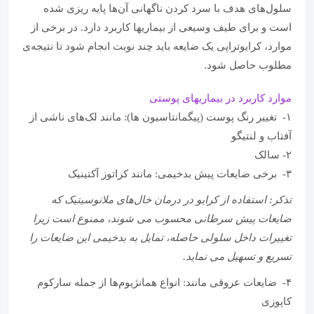
سلول‌های هدف با سرد کردن ناگهانی آن‌ها پایه ریزی شده
است و برای طیف وسیعی از بیماریها کاربرد دارد. در برخی از
موارد، کرایوتراپی یک ضایعه باید چند نوبت انجام شود تا نتیجه‌ی
مطلوب حاصل شود.
موارد کاربرد در بیماریهای پوستی
۱- تغییر رنگ پوست (پیگمانتاسیون ها): مانند لک‌های ناشی از
آفتاب و لنتیگو
۲- سالک
۳- برخی ضایعات پیش بدخیمی: مانند کراتوز آکتینیک
تذکر: استفاده از کرایو در درمان خال‌های ملانوسیتیک که
ضایعات پیش سرطانی محسوب می شوند، ممنوع است زیرا
تغییرات داخل سلولی حاصله، تمایل به بدخیمی این ضایعات را
تسریع و تسهیل می نماید.
۴- ضایعات عروقی مانند: انواع همانژیوم‌ها از جمله سارکوم
کاپوزی