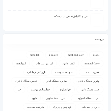
لیزر و تکنولوژی لیزر در پزشکی
برچسب
nima teb
nimateb
mashhad laser
diode
nimateb laser
الکس دایود
اموزش نیماطب
اندولیفت
اندولیفت غبغب
اندولیفت چیست
بازرگانی نیماطب
بهترین دستگاه لاغری
بهترین دستگاه لیزر
تعمیر دستگاه لاغری
تعمیر دستگاه لیزر
جوانسازی
جوانسازی پوست
خبر
خرید دستگاه اندولیفت
خرید دستگاه لیزر
دایود
دایود در نیماطب
رفع چین و چروک
شرکت نیماطب