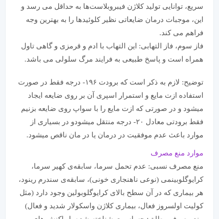
سریع، توانایی تولید کلاژن فیبروبلاست‌ها به حداقل می رسد و
این، موجبات درمان ضایعاتی نظیر کلوئیدها را به بهترین وجه
فراهم می کند.
فاز سوم، فاز التهابی: این التهاب با ادم و قرمزی و گاهی تاول
همراه است و پاسخ طبیعی به فرایند مرگ سلولی می باشد.
توضیح: لازم به ذکر است که برودت ۱۹۶- درجه فقط در صورت
استفاده ازت مایع و استمرار اسپری آن بر روی ضایعه ایجاد
میشود و در صورتی که ازت مایع را با سواپ روی ضایعه بزنیم
فقط برودتی معادل ۲۰- درجه منتقل میشودو در بسیاری از
موارد باعث عدم موفقیت در درمان یا در مان ناقص میشود.
موارد منع مصرف
منع مصرف نسبی: عدم تحمل سرما، سابقه‌ی کهیر سرما،
کرایوگلوبینمی (نوعی ناهنجاری خونی)، سابقه‌ی سندرم رینود،
هر بیماری که در آن سطح بالای کرایوگلوبولین وجود دارد (مثل
کولیت اولسروز فعال، بیماری کلاژن واسکولار شدید و فعال)