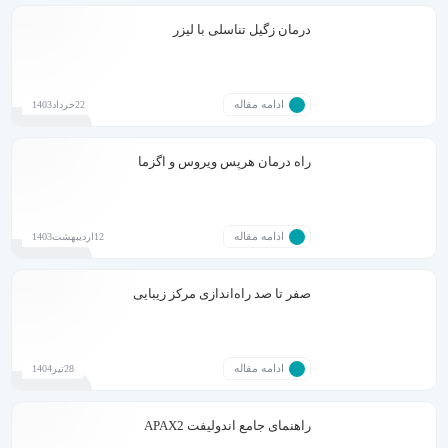
درمان زگیل تناسلی با لیزر
ادامه مقاله
22خرداد1403
راه درمان هرپس ویروس و اگزما
ادامه مقاله
12اردیبهشت1403
صفر تا صد راه‌اندازی مرکز زیبایی
ادامه مقاله
28تیر1404
راهنمای جامع اندولیفت APAX2