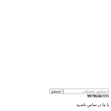
جستجو
9979636
0999
با ما در تماس باشـید