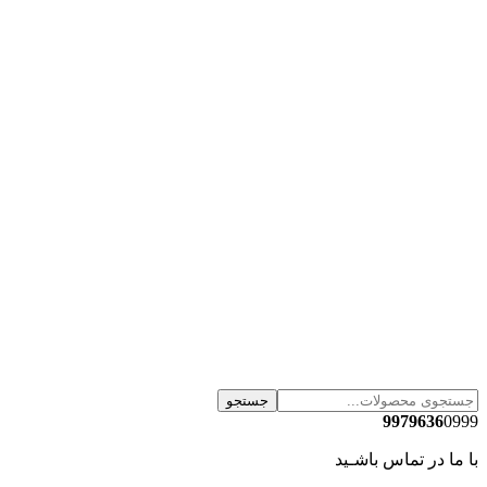
جستجو
9979636
0999
با ما در تماس باشـید