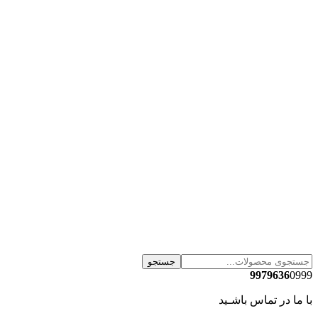
جستجو
9979636
0999
با ما در تماس باشـید