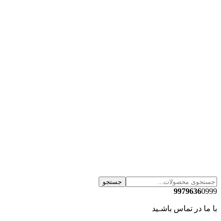
جستجو
9979636
0999
با ما در تماس باشـید