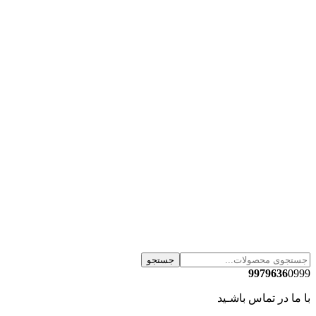
جستجو
9979636
0999
با ما در تماس باشـید