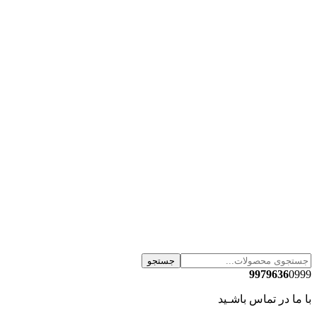
جستجو
9979636
0999
با ما در تماس باشـید