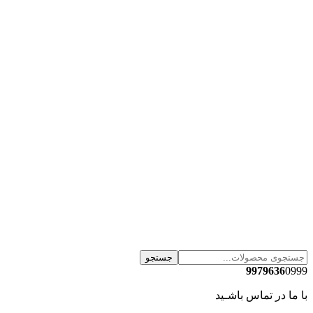
جستجو
9979636
0999
با ما در تماس باشـید