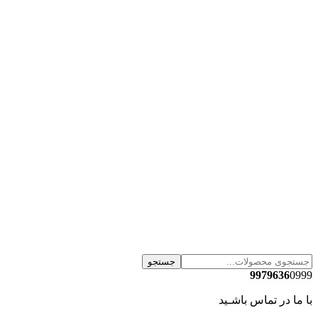
جستجو
9979636
0999
با ما در تماس باشـید