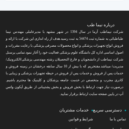
درباره نیما طب
شرکت نیماطب آزما در سال 1394 در شهر مشهد با مدیرعاملی مهندس نیما
طباطبائی به شماره ثبت 54474 به ثبت رسید.هدف از راه اندازی این شرکت با ارائه و
فروش انواع تجهیزات پزشکی و انواع محصولات مصرفی پزشکی با رعایت مقررات و
اصول اساسی اداره کل دانشگاه علوم پزشکی فعالیت خود را آغاز نمود.تمامی پرسنل
شرکت نیماطب از دانشجویان و فارغ التحصیلان رشته مهندسی پزشکی/الکترونیک/
مدیریت/ میباشد.مفتخریم که با بیش از 10 سال سابقه درخشان در زمینه فروش و
خدمات پس از فروش و خدمات پس از فروش در حیطه تجهیزات پزشکی و زیبایی با
کادری مجرب و متخصص در خدمت جامعه پزشکان و کلینیک ها محترم باشیم.
درصورت نیاز جهت ارتباط با بخش فروش و بخش پشتیبانی از طریق آیکون واتس
آپ در پایین صفحه سایت ارتباط برقرار نمایید.
دسترسی سریـع
خدمات مشتریان
تماس با ما
شرایط و قوانین