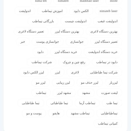
nima teb
nimateb
mashhad laser
diode
nimateb laser
الکس دایود
اموزش نیماطب
اندولیفت
اندولیفت غبغب
اندولیفت چیست
بازرگانی نیماطب
بهترین دستگاه لاغری
بهترین دستگاه لیزر
تعمیر دستگاه لاغری
تعمیر دستگاه لیزر
جوانسازی
جوانسازی پوست
خبر
خرید دستگاه اندولیفت
خرید دستگاه لیزر
دایود
دایود در نیماطب
رفع چین و چروک
شرکت نیماطب
شرکت نیما طباطبایی
لاغری
لیزر
لیزر الکس دایود
لیزربار
لیزر حذف مو
لیزر زیبایی
لیزر مو
لیفت صورت
مشهد
مشهد لیزر
نیماطب
نیما طب
نیماطب آزما
نیما طباطبائی
نیما طباطبایی
نیماطباطبایی
نیماطب مشهد
هایفو
پوست و مو
کمپانی نیماطب