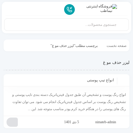
صفحه نخست
برچسب مطلب"لیزر حذف مو غ"
لیزر حذف مو غ
انواع تیپ پوستی
انواع رنگ پوست و تشخیص آن طبق جدول فیتزپاتریک دسته بندی تایپ پوستی و
تشخیص رنگ پوست بر اساس جدول فیتزپاتریک انجام می شود. می توان تفاوت
رنگ های پوستی را در هنگام خرید کرم پودر مناسب متوجه شد. این ...
nimateb-admin
5 دی 1401