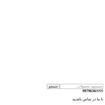
جستجو
9979636
0999
با ما در تماس باشـید