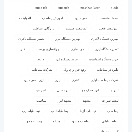
nima teb
nimateb
mashhad laser
diode
nimateb laser
الکس دایود
اموزش نیماطب
اندولیفت
اندولیفت غبغب
اندولیفت چیست
بازرگانی نیماطب
بهترین دستگاه لاغری
بهترین دستگاه لیزر
تعمیر دستگاه لاغری
تعمیر دستگاه لیزر
جوانسازی
جوانسازی پوست
خبر
خرید دستگاه اندولیفت
خرید دستگاه لیزر
دایود
دایود در نیماطب
رفع چین و چروک
شرکت نیماطب
شرکت نیما طباطبایی
لاغری
لیزر
لیزر الکس دایود
لیزربار
لیزر حذف مو
لیزر زیبایی
لیزر مو
لیفت صورت
مشهد
مشهد لیزر
نیماطب
نیما طب
نیماطب آزما
نیما طباطبائی
نیما طباطبایی
نیماطباطبایی
نیماطب مشهد
هایفو
پوست و مو
کمپانی نیماطب