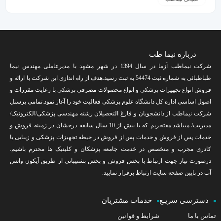
درباره نیما طب
شرکت نیماطب آزما در سال 1394 در شهر مشهد با مدیرعاملی مهندس نیما
طباطبائی به شماره ثبت 54474 به ثبت رسید.هدف از راه اندازی این شرکت با ارائه و
فروش انواع تجهیزات پزشکی و انواع محصولات مصرفی پزشکی با رعایت مقررات و
اصول اساسی اداره کل دانشگاه علوم پزشکی فعالیت خود را آغاز نمود.تمامی پرسنل
شرکت نیماطب از دانشجویان و فارغ التحصیلان رشته مهندسی پزشکی/الکترونیک/
مدیریت/ میباشد.مفتخریم که با بیش از 10 سال سابقه درخشان در زمینه فروش و
خدمات پس از فروش و خدمات پس از فروش در حیطه تجهیزات پزشکی و زیبایی با
کادری مجرب و متخصص در خدمت جامعه پزشکان و کلینیک ها محترم باشیم.
درصورت نیاز جهت ارتباط با بخش فروش و بخش پشتیبانی از طریق آیکون واتس
آپ در پایین صفحه سایت ارتباط برقرار نمایید.
دسترسی سریـع
خدمات مشتریان
تماس با ما
شرایط و قوانین