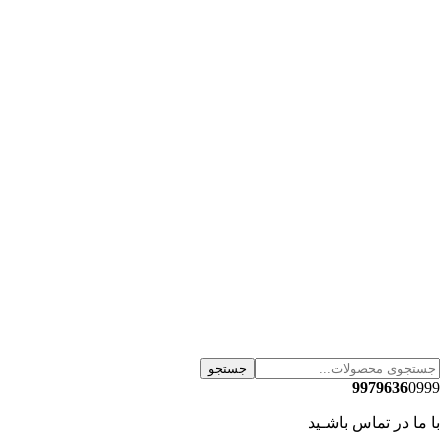
جستجو
9979636
0999
با ما در تماس باشـید