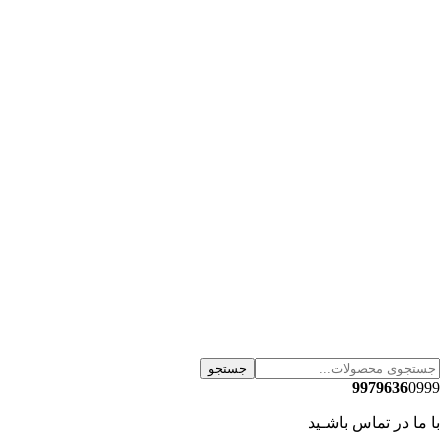
جستجو
9979636
0999
با ما در تماس باشـید