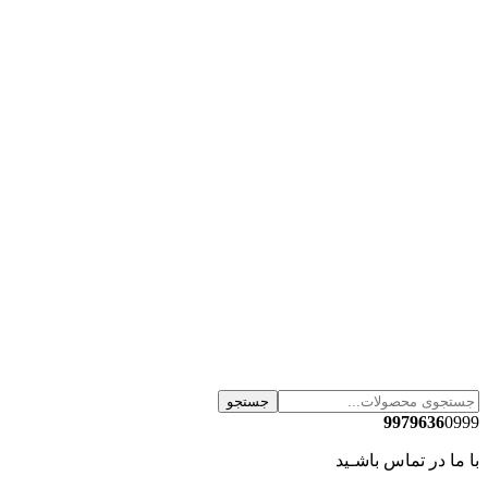
جستجو
9979636
0999
با ما در تماس باشـید