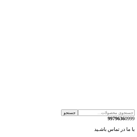
جستجو
9979636
0999
با ما در تماس باشـید