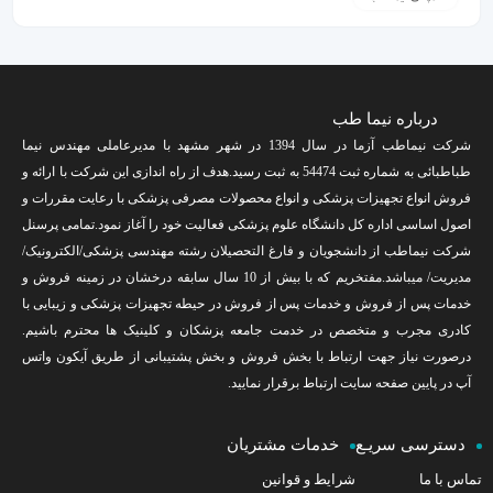
درباره نیما طب
شرکت نیماطب آزما در سال 1394 در شهر مشهد با مدیرعاملی مهندس نیما
طباطبائی به شماره ثبت 54474 به ثبت رسید.هدف از راه اندازی این شرکت با ارائه و
فروش انواع تجهیزات پزشکی و انواع محصولات مصرفی پزشکی با رعایت مقررات و
اصول اساسی اداره کل دانشگاه علوم پزشکی فعالیت خود را آغاز نمود.تمامی پرسنل
شرکت نیماطب از دانشجویان و فارغ التحصیلان رشته مهندسی پزشکی/الکترونیک/
مدیریت/ میباشد.مفتخریم که با بیش از 10 سال سابقه درخشان در زمینه فروش و
خدمات پس از فروش و خدمات پس از فروش در حیطه تجهیزات پزشکی و زیبایی با
کادری مجرب و متخصص در خدمت جامعه پزشکان و کلینیک ها محترم باشیم.
درصورت نیاز جهت ارتباط با بخش فروش و بخش پشتیبانی از طریق آیکون واتس
آپ در پایین صفحه سایت ارتباط برقرار نمایید.
دسترسی سریـع
خدمات مشتریان
تماس با ما
شرایط و قوانین