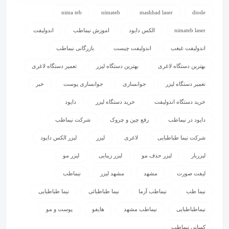
nima teb
nimateb
mashhad laser
diode
nimateb laser
الکس دایود
اموزش نیماطب
اندولیفت
اندولیفت غبغب
اندولیفت چیست
بازرگانی نیماطب
بهترین دستگاه لاغری
بهترین دستگاه لیزر
تعمیر دستگاه لاغری
تعمیر دستگاه لیزر
جوانسازی
جوانسازی پوست
خبر
خرید دستگاه اندولیفت
خرید دستگاه لیزر
دایود
دایود در نیماطب
رفع چین و چروک
شرکت نیماطب
شرکت نیما طباطبایی
لاغری
لیزر
لیزر الکس دایود
لیزربار
لیزر حذف مو
لیزر زیبایی
لیزر مو
لیفت صورت
مشهد
مشهد لیزر
نیماطب
نیما طب
نیماطب آزما
نیما طباطبائی
نیما طباطبایی
نیماطباطبایی
نیماطب مشهد
هایفو
پوست و مو
کمپانی نیماطب