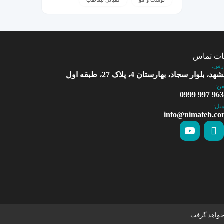
پوست و مو
کمپانی نیماطب
ات تماس
رس:
د، بلوار سجاد، بهارستان 4، پلاک 27، طبقه اول
فن:
9636 997 
میل:
info@nimateb.c
خواهد گرفت.