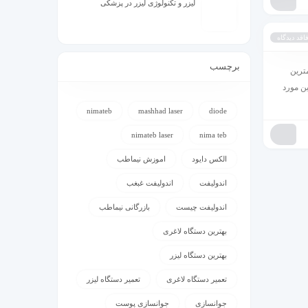
لیزر و تکنولوژی لیزر در پزشکی
اقد دیدگاه
برچسب
ترین
ن مورد
nimateb
mashhad laser
diode
nimateb laser
nima teb
الکس دایود
اموزش نیماطب
اندولیفت
اندولیفت غبغب
اندولیفت چیست
بازرگانی نیماطب
بهترین دستگاه لاغری
بهترین دستگاه لیزر
تعمیر دستگاه لاغری
تعمیر دستگاه لیزر
جوانسازی
جوانسازی پوست