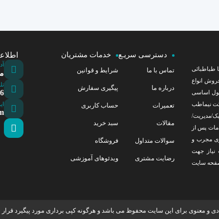
دسترسی سریـع
خدمات مشتریان
اطلاع
آد
دس نیما طباطبائی
تماس با ما
شرایط و قوانین
مشه
 و فروش انواع
تل
درباره ما
پیگیری سفارش
0999
صول اساسی
ای
کت نیماطب
تعمیرات
حساب کاربری
om
/مدیریت/
مقالات
سبد خرید
ش و خدمات پس از
ری مجرب و
سوالات متداول
فروشگاه
نیاز جهت
رضایت مشتری
ویدئوهای آموزشی
صفحه سایت
دی و معنوی برای این سایت محفوظ می باشد و هرگونه کپی برداری مورد پیگیرد قرار 