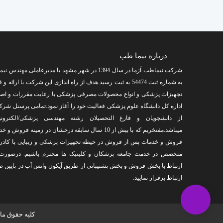
درباره نیما طب
شرکت نیماطب آزما در سال 1394 در شهر مشهد با مدیرعاملی مهن
به شماره ثبت 54474 به ثبت رسید.هدف از راه اندازی این شرکت با ارائه
تجهیزات پزشکی و انواع محصولات مصرفی پزشکی با رعایت مقررات و ا
اداره کل دانشگاه علوم پزشکی فعالیت خود را آغاز نمود.تمامی پرسنل شر
از دانشجویان و فارغ التحصیلان رشته مهندسی پزشکی/الکترونیک
میباشد.مفتخریم که با بیش از 10 سال سابقه درخشان در زمینه فرو
فروش و خدمات پس از فروش در حیطه تجهیزات پزشکی و زیبایی با کاد
متخصص در خدمت جامعه پزشکان و کلینیک ها محترم باشیم. درصورت 
ارتباط با بخش فروش و بخش پشتیبانی از طریق آیکون واتس آپ در پایین 
ارتباط برقرار نمایید.
کلیه حقوق ما