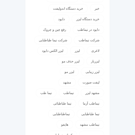
خبر
خرید دستگاه اندولیفت
خرید دستگاه لیزر
دایود
دایود در نیماطب
رفع چین و چروک
شرکت نیماطب
شرکت نیما طباطبایی
لاغری
لیزر
لیزر الکس دایود
لیزربار
لیزر حذف مو
لیزر زیبایی
لیزر مو
لیفت صورت
مشهد
مشهد لیزر
نیماطب
نیما طب
نیماطب آزما
نیما طباطبائی
نیما طباطبایی
نیماطباطبایی
نیماطب مشهد
هایفو