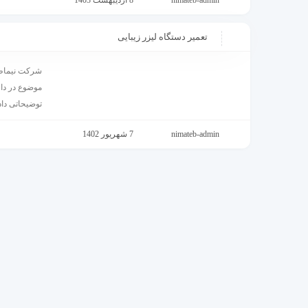
nimateb-admin
8 اردیبهشت 1403
تعمیر دستگاه لیزر زیبایی
شرکت نیماطب
موضوع در داش
توضیحاتی داد
nimateb-admin
7 شهریور 1402