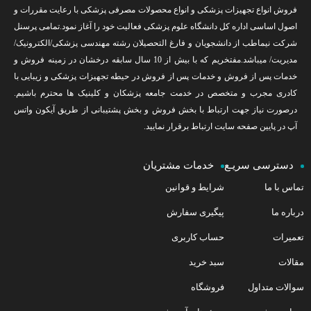
فروش انواع تجهیزات پزشکی و انواع محصولات مصرفی پزشکی با رعایت مقررات و
اصول اساسی اداره کل دانشگاه علوم پزشکی فعالیت خود را آغاز نمود.تمامی پرسنل
شرکت نیماطب از دانشجویان و فارغ التحصیلان رشته مهندسی پزشکی/الکترونیک/
مدیریت/ میباشد.مفتخریم که با بیش از 10 سال سابقه درخشان در زمینه فروش و
خدمات پس از فروش و خدمات پس از فروش در حیطه تجهیزات پزشکی و زیبایی با
کادری مجرب و متخصص در خدمت جامعه پزشکان و کلینیک ها محترم باشیم.
درصورت نیاز جهت ارتباط با بخش فروش و بخش پشتیبانی از طریق آیکون واتس
آپ در پایین صفحه سایت ارتباط برقرار نمایید.
دسترسی سریـع
خدمات مشتریان
تماس با ما
شرایط و قوانین
درباره ما
پیگیری سفارش
تعمیرات
حساب کاربری
مقالات
سبد خرید
سوالات متداول
فروشگاه