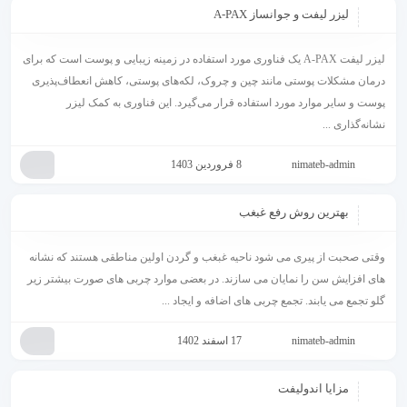
لیزر لیفت و جوانساز A-PAX
لیزر لیفت A-PAX یک فناوری مورد استفاده در زمینه زیبایی و پوست است که برای
درمان مشکلات پوستی مانند چین و چروک، لکه‌های پوستی، کاهش انعطاف‌پذیری
پوست و سایر موارد مورد استفاده قرار می‌گیرد. این فناوری به کمک لیزر
نشانه‌گذاری ...
nimateb-admin
8 فروردین 1403
بهترین روش رفع غبغب
وقتی صحبت از پیری می شود ناحیه غبغب و گردن اولین مناطقی هستند که نشانه
های افزایش سن را نمایان می سازند. در بعضی موارد چربی های صورت بیشتر زیر
گلو تجمع می یابند. تجمع چربی های اضافه و ایجاد ...
nimateb-admin
17 اسفند 1402
مزایا اندولیفت