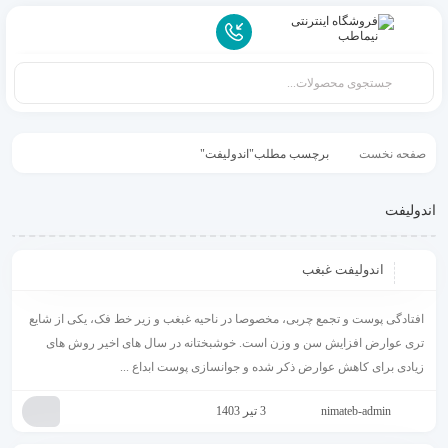
صفحه نخست
برچسب مطلب"اندولیفت"
اندولیفت
اندولیفت غبغب
افتادگی پوست و تجمع چربی، مخصوصا در ناحیه غبغب و زیر خط فک، یکی از شایع‌
تری عوارض افزایش سن و وزن است. خوشبختانه در سال‌ های اخیر روش‌ های
زیادی برای کاهش عوارض ذکر شده و جوانسازی پوست ابداع ...
nimateb-admin
3 تیر 1403