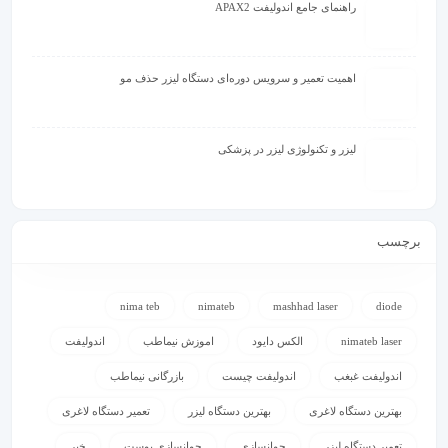
راهنمای جامع اندولیفت APAX2
اهمیت تعمیر و سرویس دوره‌ای دستگاه لیزر حذف مو
لیزر و تکنولوژی لیزر در پزشکی
برچسب
nima teb
nimateb
mashhad laser
diode
nimateb laser
الکس دایود
اموزش نیماطب
اندولیفت
اندولیفت غبغب
اندولیفت چیست
بازرگانی نیماطب
بهترین دستگاه لاغری
بهترین دستگاه لیزر
تعمیر دستگاه لاغری
تعمیر دستگاه لیزر
جوانسازی
جوانسازی پوست
خبر