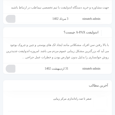
جهت مشاوره و خرید دستگاه اندولیفت با تیم تخصصی نیماطب در ارتباط باشید
nimateb-admin
3 مرداد 1402
اندولیفت A-PAX چیست؟
با بالا رفتن سن افراد، مشکلاتی مانند ایجاد لک های پوستی و چین و چروک بوجود
می آید که بزرگترین مشکل زیبایی عموم مردم می باشد. امروزه اندولیفت جدیدترین
روش جوانسازی را بدلیل بدون عوارض بودن و خطرات عمل جراحی ...
nimateb-admin
31 اردیبهشت 1402
آخرین مطالب
صفر تا صد راه‌اندازی مرکز زیبایی