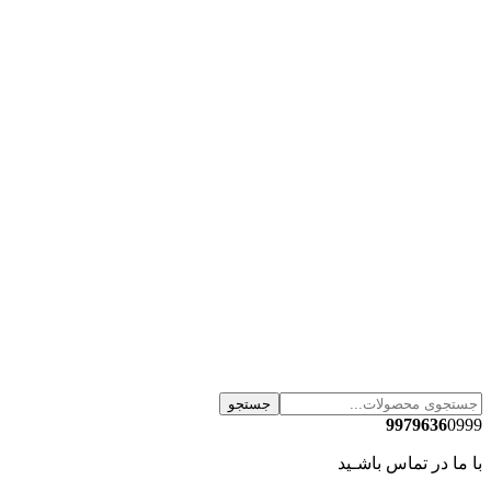
جستجو
9979636
0999
با ما در تماس باشـید