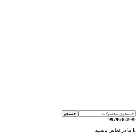
جستجو
9979636
0999
با ما در تماس باشـید