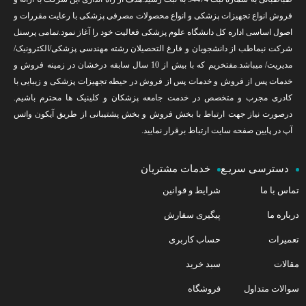
فروش انواع تجهیزات پزشکی و انواع محصولات مصرفی پزشکی با رعایت مقررات و
اصول اساسی اداره کل دانشگاه علوم پزشکی فعالیت خود را آغاز نمود.تمامی پرسنل
شرکت نیماطب از دانشجویان و فارغ التحصیلان رشته مهندسی پزشکی/الکترونیک/
مدیریت/ میباشد.مفتخریم که با بیش از 10 سال سابقه درخشان در زمینه فروش و
خدمات پس از فروش و خدمات پس از فروش در حیطه تجهیزات پزشکی و زیبایی با
کادری مجرب و متخصص در خدمت جامعه پزشکان و کلینیک ها محترم باشیم.
درصورت نیاز جهت ارتباط با بخش فروش و بخش پشتیبانی از طریق آیکون واتس
آپ در پایین صفحه سایت ارتباط برقرار نمایید.
دسترسی سریـع
خدمات مشتریان
تماس با ما
شرایط و قوانین
درباره ما
پیگیری سفارش
تعمیرات
حساب کاربری
مقالات
سبد خرید
سوالات متداول
فروشگاه