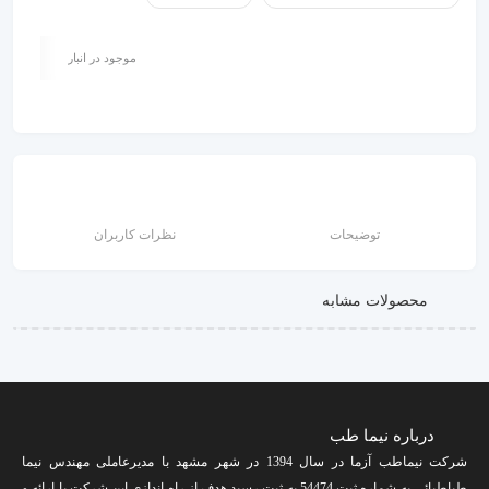
موجود در انبار
توضیحات
نظرات کاربران
محصولات مشابه
درباره نیما طب
شرکت نیماطب آزما در سال 1394 در شهر مشهد با مدیرعاملی مهندس نیما
طباطبائی به شماره ثبت 54474 به ثبت رسید.هدف از راه اندازی این شرکت با ارائه و