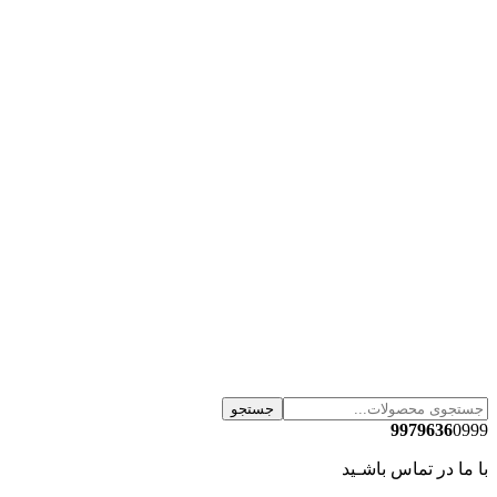
جستجو
9979636
0999
با ما در تماس باشـید