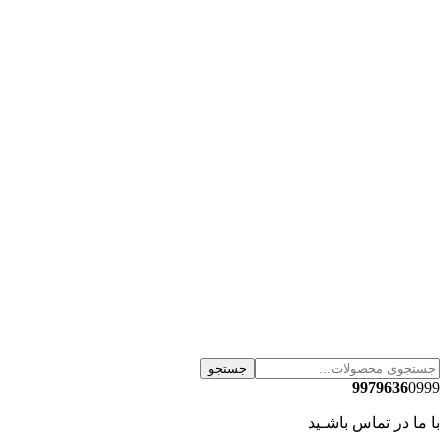
جستجو
9979636
0999
با ما در تماس باشـید