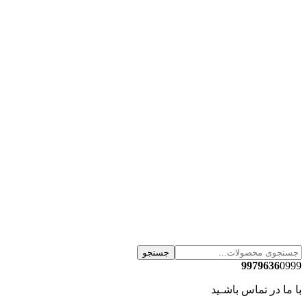
جستجو
9979636
0999
با ما در تماس باشـید