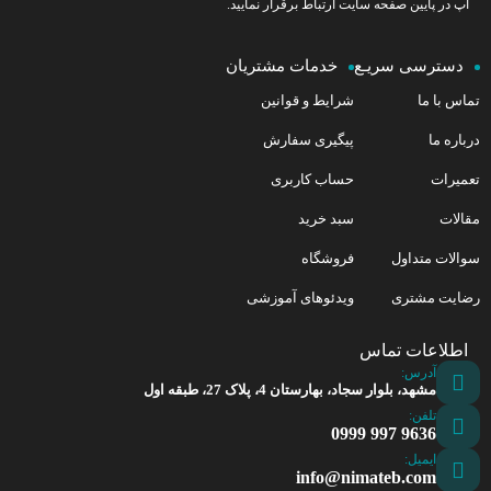
آپ در پایین صفحه سایت ارتباط برقرار نمایید.
دسترسی سریـع
خدمات مشتریان
تماس با ما
شرایط و قوانین
درباره ما
پیگیری سفارش
تعمیرات
حساب کاربری
مقالات
سبد خرید
سوالات متداول
فروشگاه
رضایت مشتری
ویدئوهای آموزشی
اطلاعات تماس
آدرس:
مشهد، بلوار سجاد، بهارستان 4، پلاک 27، طبقه اول
تلفن:
9636 997 0999
ایمیل:
info@nimateb.com