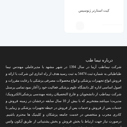
کیت استارتر ژنوسیس
درباره نیما طب
شرکت نیماطب آزما در سال 1394 در شهر مشهد با مدیرعاملی مهندس نیما
طباطبائی به شماره ثبت 54474 به ثبت رسید.هدف از راه اندازی این شرکت با ارائه و
فروش انواع تجهیزات پزشکی و انواع محصولات مصرفی پزشکی با رعایت مقررات و
اصول اساسی اداره کل دانشگاه علوم پزشکی فعالیت خود را آغاز نمود.تمامی پرسنل
شرکت نیماطب از دانشجویان و فارغ التحصیلان رشته مهندسی پزشکی/الکترونیک/
مدیریت/ میباشد.مفتخریم که با بیش از 10 سال سابقه درخشان در زمینه فروش و
خدمات پس از فروش و خدمات پس از فروش در حیطه تجهیزات پزشکی و زیبایی با
کادری مجرب و متخصص در خدمت جامعه پزشکان و کلینیک ها محترم باشیم.
درصورت نیاز جهت ارتباط با بخش فروش و بخش پشتیبانی از طریق آیکون واتس