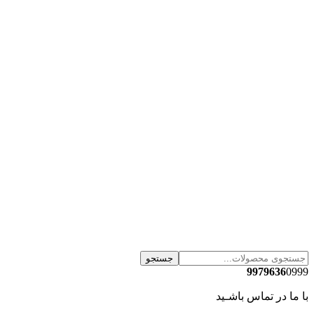
جستجو
9979636
0999
با ما در تماس باشـید