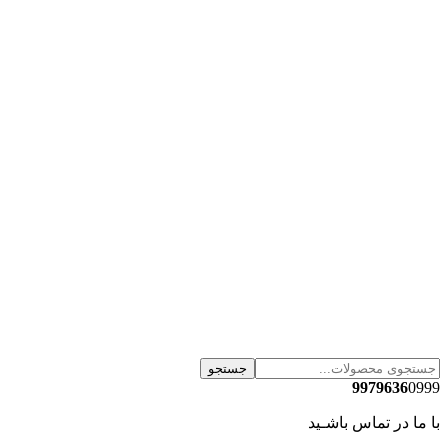
جستجو
9979636
0999
با ما در تماس باشـید