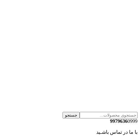
جستجو
9979636
0999
با ما در تماس باشـید