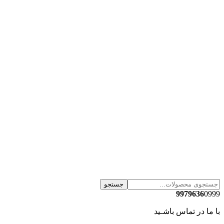
جستجو
9979636
0999
با ما در تماس باشـید