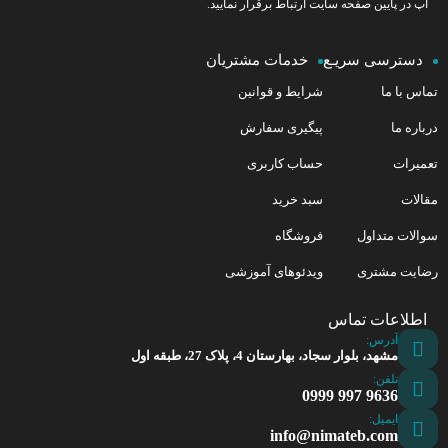
آپ در پایین صفحه سایت ارتباط برقرار نمایید.
دسترسی سریـع
خدمات مشتریان
تماس با ما
شرایط و قوانین
درباره ما
پیگیری سفارش
تعمیرات
حساب کاربری
مقالات
سبد خرید
سوالات متداول
فروشگاه
رضایت مشتری
ویدئوهای آموزشی
اطلاعات تماس
آدرس:
مشهد، بلوار سجاد، بهارستان 4، پلاک 27، طبقه اول
تلفن:
9636 997 0999
ایمیل:
info@nimateb.com