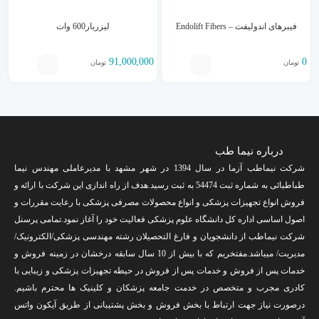
فیبرهای اندولیفت – Endolift Fibers
لیزربار600 وات
91,000,000
0
تومان
تومان
درباره نیما طب
شرکت نیماطب آزما در سال 1394 در شهر مشهد با مدیرعاملی مهندس نیما
طباطبائی به شماره ثبت 54474 به ثبت رسید.هدف از راه اندازی این شرکت با ارائه و
فروش انواع تجهیزات پزشکی و انواع محصولات مصرفی پزشکی با رعایت مقررات و
اصول اساسی اداره کل دانشگاه علوم پزشکی فعالیت خود را آغاز نمود.تمامی پرسنل
شرکت نیماطب از دانشجویان و فارغ التحصیلان رشته مهندسی پزشکی/الکترونیک/
مدیریت/ میباشد.مفتخریم که با بیش از 10 سال سابقه درخشان در زمینه فروش و
خدمات پس از فروش و خدمات پس از فروش در حیطه تجهیزات پزشکی و زیبایی با
کادری مجرب و متخصص در خدمت جامعه پزشکان و کلینیک ها محترم باشیم.
درصورت نیاز جهت ارتباط با بخش فروش و بخش پشتیبانی از طریق آیکون واتس