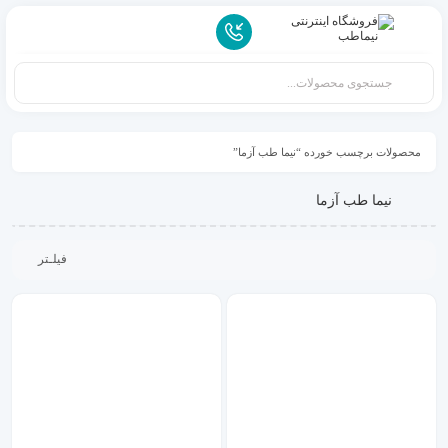
محصولات برچسب خورده “نیما طب آزما”
نیما طب آزما
فیلـتر