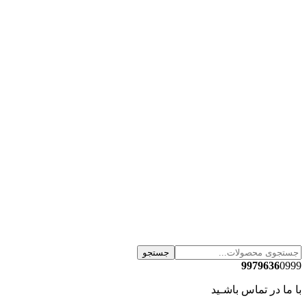
جستجو
9979636
0999
با ما در تماس باشـید