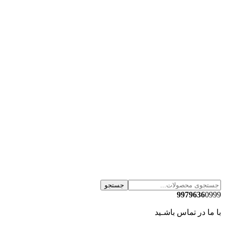
جستجو
9979636
0999
با ما در تماس باشـید