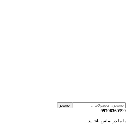
جستجو
9979636
0999
با ما در تماس باشـید