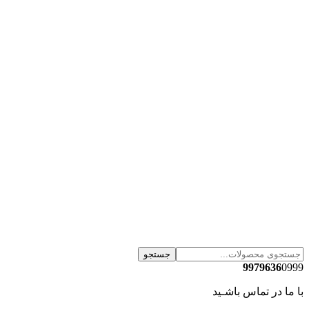
جستجو
9979636
0999
با ما در تماس باشـید