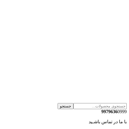
جستجو
9979636
0999
با ما در تماس باشـید