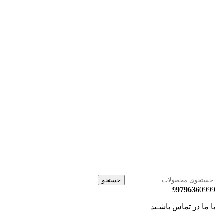
جستجو
9979636
0999
با ما در تماس باشـید