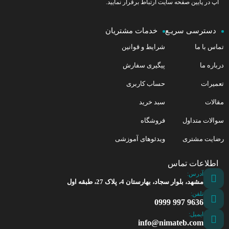
آپ در پایین صفحه سایت ارتباط برقرار نمایید.
دسترسی سریـع
خدمات مشتریان
تماس با ما
شرایط و قوانین
درباره ما
پیگیری سفارش
تعمیرات
حساب کاربری
مقالات
سبد خرید
سوالات متداول
فروشگاه
رضایت مشتری
ویدئوهای آموزشی
اطلاعات تماس
آدرس:
مشهد، بلوار سجاد، بهارستان 4، پلاک 27، طبقه اول
تلفن:
9636 997 0999
ایمیل:
info@nimateb.com