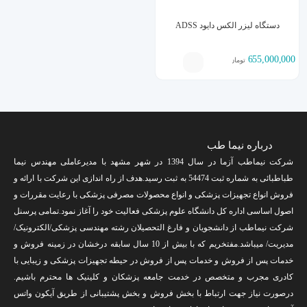
دستگاه لیزر الکس دایود ADSS
655,000,000
تومان
درباره نیما طب
شرکت نیماطب آزما در سال 1394 در شهر مشهد با مدیرعاملی مهندس نیما
طباطبائی به شماره ثبت 54474 به ثبت رسید.هدف از راه اندازی این شرکت با ارائه و
فروش انواع تجهیزات پزشکی و انواع محصولات مصرفی پزشکی با رعایت مقررات و
اصول اساسی اداره کل دانشگاه علوم پزشکی فعالیت خود را آغاز نمود.تمامی پرسنل
شرکت نیماطب از دانشجویان و فارغ التحصیلان رشته مهندسی پزشکی/الکترونیک/
مدیریت/ میباشد.مفتخریم که با بیش از 10 سال سابقه درخشان در زمینه فروش و
خدمات پس از فروش و خدمات پس از فروش در حیطه تجهیزات پزشکی و زیبایی با
کادری مجرب و متخصص در خدمت جامعه پزشکان و کلینیک ها محترم باشیم.
درصورت نیاز جهت ارتباط با بخش فروش و بخش پشتیبانی از طریق آیکون واتس