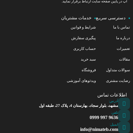
آپ در پایین صفحه سایت ارتباط برقرار نمایید.
دسترسی سریـع
خدمات مشتریان
تماس با ما
شرایط و قوانین
درباره ما
پیگیری سفارش
تعمیرات
حساب کاربری
مقالات
سبد خرید
سوالات متداول
فروشگاه
رضایت مشتری
ویدئوهای آموزشی
اطلاعات تماس
آدرس:
مشهد، بلوار سجاد، بهارستان 4، پلاک 27، طبقه اول
تلفن:
9636 997 0999
ایمیل:
info@nimateb.com