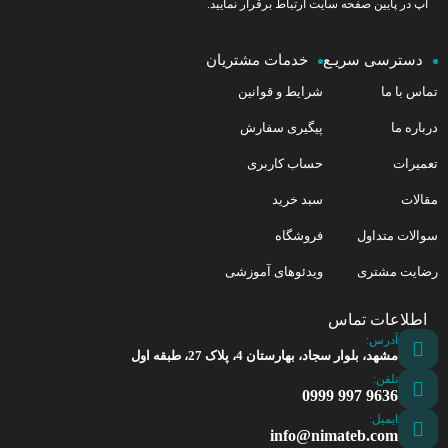
آپ در پایین صفحه سایت ارتباط برقرار نمایید.
دسترسی سریـع
خدمات مشتریان
تماس با ما
شرایط و قوانین
درباره ما
پیگیری سفارش
تعمیرات
حساب کاربری
مقالات
سبد خرید
سوالات متداول
فروشگاه
رضایت مشتری
ویدئوهای آموزشی
اطلاعات تماس
آدرس:
مشهد، بلوار سجاد، بهارستان 4، پلاک 27، طبقه اول
تلفن:
9636 997 0999
ایمیل:
info@nimateb.com