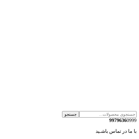
جستجو
9979636
0999
با ما در تماس باشـید