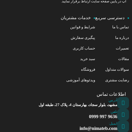
آپ در پایین صفحه سایت ارتباط برقرار نمایید.
دسترسی سریـع
خدمات مشتریان
تماس با ما
شرایط و قوانین
درباره ما
پیگیری سفارش
تعمیرات
حساب کاربری
مقالات
سبد خرید
سوالات متداول
فروشگاه
رضایت مشتری
ویدئوهای آموزشی
اطلاعات تماس
آدرس:
مشهد، بلوار سجاد، بهارستان 4، پلاک 27، طبقه اول
تلفن:
9636 997 0999
ایمیل:
info@nimateb.com