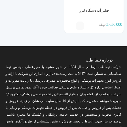
فیلتر آب دستگاه لیزر
3,630,000
تومان
درباره نیما طب
شرکت نیماطب آزما در سال 1394 در شهر مشهد با مدیرعاملی مهندس نیما
طباطبائی به شماره ثبت 54474 به ثبت رسید.هدف از راه اندازی این شرکت با ارائه و
فروش انواع تجهیزات پزشکی و انواع محصولات مصرفی پزشکی با رعایت مقررات و
اصول اساسی اداره کل دانشگاه علوم پزشکی فعالیت خود را آغاز نمود.تمامی پرسنل
شرکت نیماطب از دانشجویان و فارغ التحصیلان رشته مهندسی پزشکی/الکترونیک/
مدیریت/ میباشد.مفتخریم که با بیش از 10 سال سابقه درخشان در زمینه فروش و
خدمات پس از فروش و خدمات پس از فروش در حیطه تجهیزات پزشکی و زیبایی با
کادری مجرب و متخصص در خدمت جامعه پزشکان و کلینیک ها محترم باشیم.
درصورت نیاز جهت ارتباط با بخش فروش و بخش پشتیبانی از طریق آیکون واتس