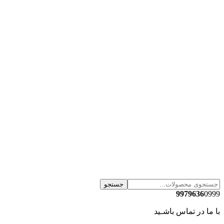
جستجو
9979636
0999
با ما در تماس باشـید