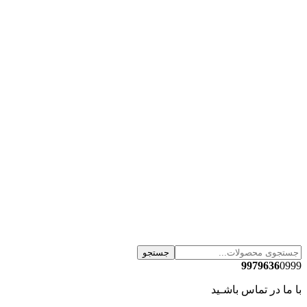
جستجو
9979636
0999
با ما در تماس باشـید