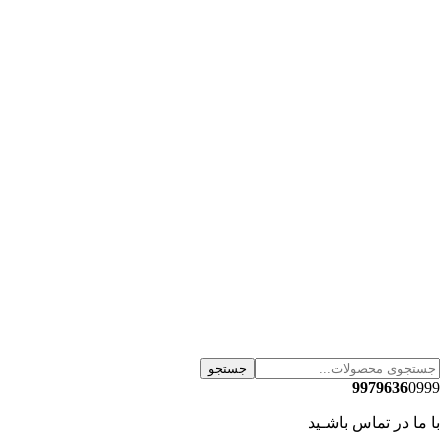
جستجو
9979636
0999
با ما در تماس باشـید