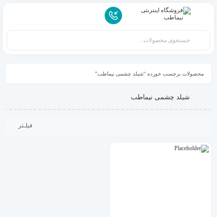
محصولات برچسب خورده “شیلد چشمی نیماطب”
شیلد چشمی نیماطب
فیلـتر