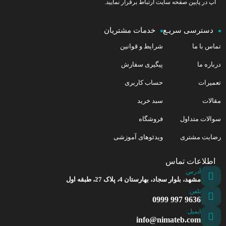
آپ در پایین صفحه سایت ارتباط برقرار نمایید.
دسترسی سریـع
خدمات مشتریان
تماس با ما
شرایط و قوانین
درباره ما
پیگیری سفارش
تعمیرات
حساب کاربری
مقالات
سبد خرید
سوالات متداول
فروشگاه
رضایت مشتری
ویدئوهای آموزشی
اطلاعات تماس
آدرس:
مشهد، بلوار سجاد، بهارستان 4، پلاک 27، طبقه اول
تلفن:
9636 997 0999
ایمیل:
info@nimateb.com