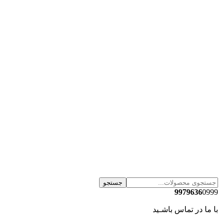
جستجو
9979636
0999
با ما در تماس باشـید