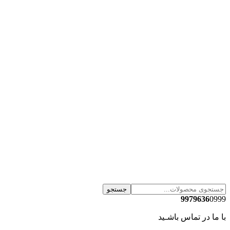
جستجو
9979636
0999
با ما در تماس باشـید