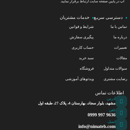
آپ در پایین صفحه سایت ارتباط برقرار نمایید.
دسترسی سریـع
خدمات مشتریان
تماس با ما
شرایط و قوانین
درباره ما
پیگیری سفارش
تعمیرات
حساب کاربری
مقالات
سبد خرید
سوالات متداول
فروشگاه
رضایت مشتری
ویدئوهای آموزشی
اطلاعات تماس
آدرس:
مشهد، بلوار سجاد، بهارستان 4، پلاک 27، طبقه اول
تلفن:
9636 997 0999
ایمیل:
info@nimateb.com