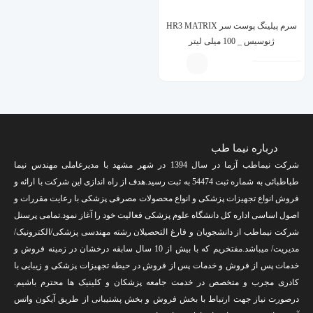
سرم پیلینگ پوست سر HR3 MATRIX
ژنوسیس _ 100 میلی لیتر
درباره نیما طب
شرکت نیماطب آزما در سال 1394 در شهر مشهد با مدیرعاملی مهندس نیما
طباطبائی به شماره ثبت 54474 به ثبت رسید.هدف از راه اندازی این شرکت با ارائه و
فروش انواع تجهیزات پزشکی و انواع محصولات مصرفی پزشکی با رعایت مقررات و
اصول اساسی اداره کل دانشگاه علوم پزشکی فعالیت خود را آغاز نمود.تمامی پرسنل
شرکت نیماطب از دانشجویان و فارغ التحصیلان رشته مهندسی پزشکی/الکترونیک/
مدیریت/ میباشد.مفتخریم که با بیش از 10 سال سابقه درخشان در زمینه فروش و
خدمات پس از فروش و خدمات پس از فروش در حیطه تجهیزات پزشکی و زیبایی با
کادری مجرب و متخصص در خدمت جامعه پزشکان و کلینیک ها محترم باشیم.
درصورت نیاز جهت ارتباط با بخش فروش و بخش پشتیبانی از طریق آیکون واتس