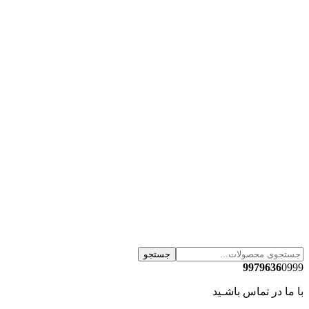
جستجو
9979636
0999
با ما در تماس باشـید